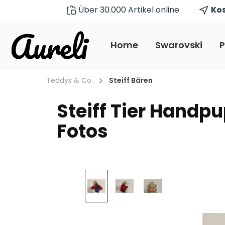
Über 30.000 Artikel online
Kos
pringen
Zur Hauptnavigation springen
Home
Swarovski
P
Teddys & Co.
Steiff Bären
Steiff Tier Handp
Fotos
Bildergalerie überspringen