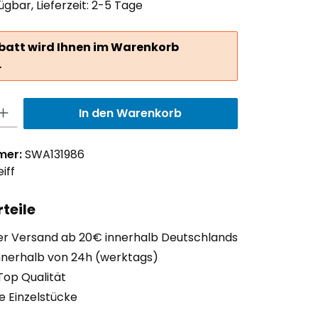
ügbar, Lieferzeit: 2-5 Tage
batt wird Ihnen im Warenkorb
.
ib den gewünschten Wert ein oder benutze die Schaltflächen um die Anzah
In den Warenkorb
mer:
SWA131986
iff
teile
er Versand ab 20€ innerhalb Deutschlands
nnerhalb von 24h (werktags)
Top Qualität
ge Einzelstücke