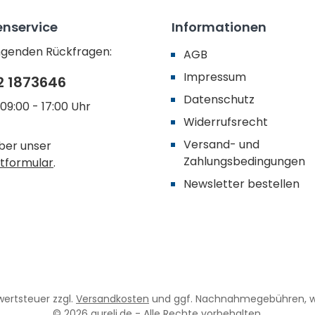
nservice
Informationen
ingenden Rückfragen:
AGB
Impressum
2 1873646
Datenschutz
09:00 - 17:00 Uhr
Widerrufsrecht
Versand- und
ber unser
Zahlungsbedingungen
tformular
.
Newsletter bestellen
rwertsteuer zzgl.
Versandkosten
und ggf. Nachnahmegebühren, w
© 2026 aureli.de - Alle Rechte vorbehalten.