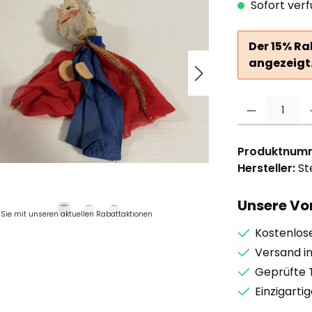
Sofort verf
Der 15% Ra
angezeigt
Produkt Anzahl: G
Produktnum
Hersteller:
Ste
Unsere Vor
Sie mit unseren aktuellen Rabattaktionen
Kostenlos
Versand i
Geprüfte 
Einzigarti