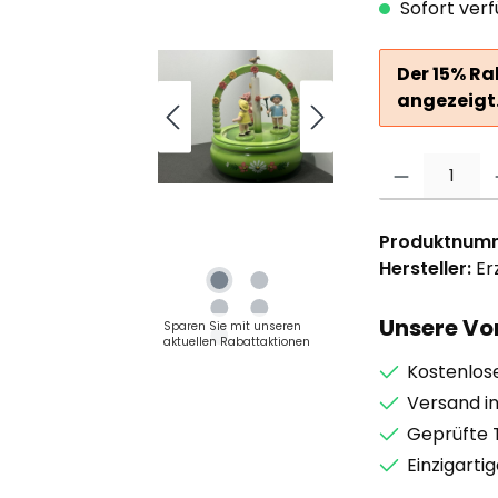
Sofort verf
Der 15% Ra
angezeigt
Produkt Anzahl: G
Produktnum
Hersteller:
Er
Unsere Vor
Sparen Sie mit unseren
aktuellen Rabattaktionen
Kostenlos
Versand i
Geprüfte 
Einzigarti