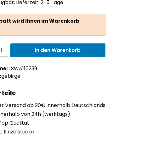
ügbar, Lieferzeit: 2-5 Tage
batt wird Ihnen im Warenkorb
.
ib den gewünschten Wert ein oder benutze die Schaltflächen um die Anzah
In den Warenkorb
mer:
SWA110239
zgebirge
teile
er Versand ab 20€ innerhalb Deutschlands
nnerhalb von 24h (werktags)
Top Qualität
ge Einzelstücke