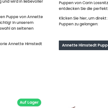
g und wird in liebevoller
Puppen von Carin Lossnitz
entdecken Sie die perfekte
iven Puppe von Annette
Klicken Sie hier, um direk
richtig! In unserem
Puppen zu gelangen:
uswahl an seltenen
egorie Annette Himstedt
Annette Himstedt Pupp
Auf Lager