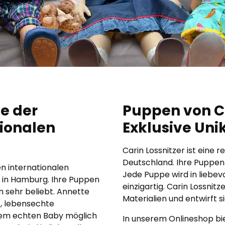
e der
Puppen von Ca
ionalen
Exklusive Uni
Carin Lossnitzer ist eine
Deutschland. Ihre Puppen s
n internationalen
Jede Puppe wird in liebevo
t in Hamburg. Ihre Puppen
einzigartig. Carin Lossni
 sehr beliebt. Annette
Materialien und entwirft si
, lebensechte
inem echten Baby möglich
In unserem Onlineshop bi