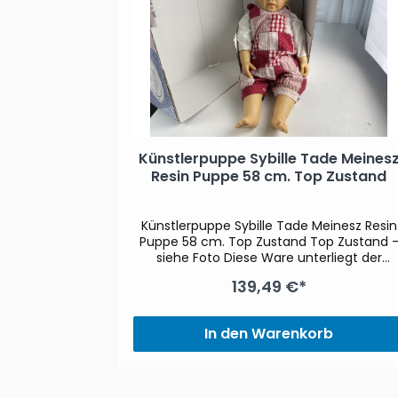
pe 8,5 cm.
Künstlerpuppe Sybille Tade Meines
os
Resin Puppe 58 cm. Top Zustand
e 8,5 cm.
Künstlerpuppe Sybille Tade Meinesz Resin
nd siehe
Puppe 58 cm. Top Zustand Top Zustand -
egt der
siehe Foto Diese Ware unterliegt der
wird die im
Differenzbesteuerung, daher wird die im
139,49 €*
teuer nicht
Kaufpreis enthaltene Umsatzsteuer nicht
sen
gesondert ausgewiesen
b
In den Warenkorb