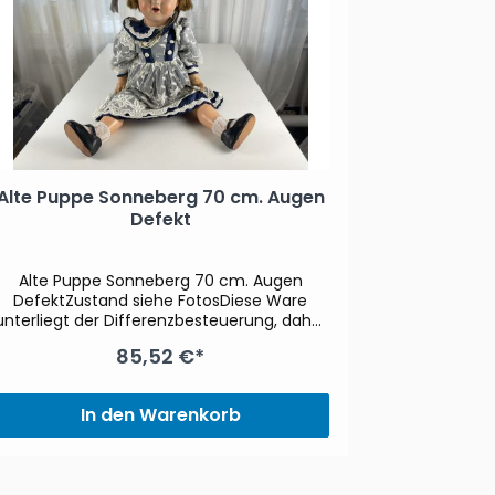
Alte Puppe Sonneberg 70 cm. Augen
Künstler
Defekt
Alte Puppe Sonneberg 70 cm. Augen
Künstlerpu
DefektZustand siehe FotosDiese Ware
Zustand
unterliegt der Differenzbesteuerung, daher
Differenzb
wird die im Kaufpreis enthaltene
Kaufpreis 
85,52 €*
Umsatzsteuer nicht gesondert
ge
ausgewiesen
In den Warenkorb