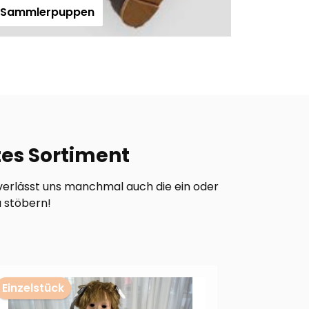
e Sammlerpuppen
tes Sortiment
verlässt uns manchmal auch die ein oder
u stöbern!
Einzelstück
Einzelstü