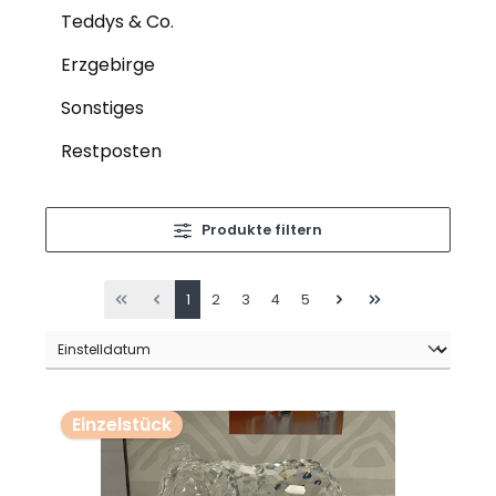
Teddys & Co.
Erzgebirge
Sonstiges
Restposten
Produkte filtern
1
2
3
4
5
Einzelstück