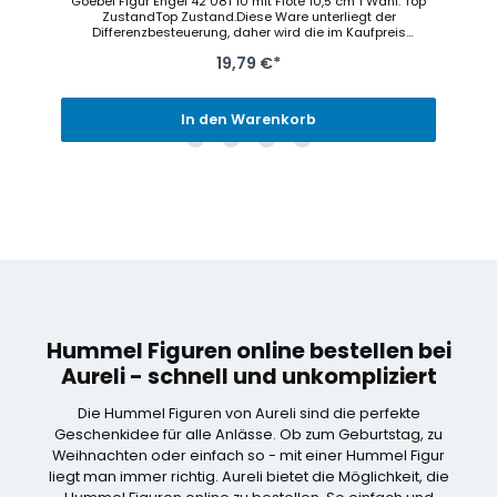
Goebel Figur Engel 42 081 10 mit Flöte 10,5 cm 1 Wahl. Top
ZustandTop Zustand.Diese Ware unterliegt der
Differenzbesteuerung, daher wird die im Kaufpreis
enthaltene Umsatzsteuer nicht gesondert ausgewiesen
19,79 €*
In den Warenkorb
Hummel Figuren online bestellen bei
Aureli - schnell und unkompliziert
Die Hummel Figuren von Aureli sind die perfekte
Geschenkidee für alle Anlässe. Ob zum Geburtstag, zu
Weihnachten oder einfach so - mit einer Hummel Figur
liegt man immer richtig. Aureli bietet die Möglichkeit, die