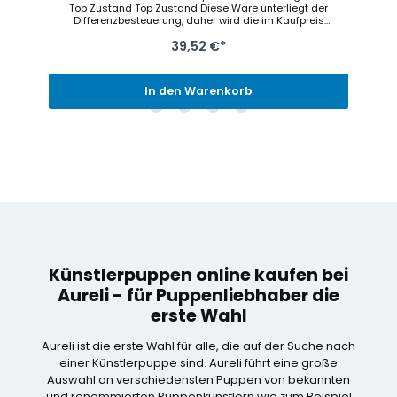
Top Zustand Top Zustand Diese Ware unterliegt der
Differenzbesteuerung, daher wird die im Kaufpreis
enthaltene Umsatzsteuer nicht gesondert ausgewiesen
39,52 €*
In den Warenkorb
Künstlerpuppen online kaufen bei
Aureli - für Puppenliebhaber die
erste Wahl
Aureli ist die erste Wahl für alle, die auf der Suche nach
einer Künstlerpuppe sind. Aureli führt eine große
Auswahl an verschiedensten Puppen von bekannten
und renommierten Puppenkünstlern wie zum Beispiel