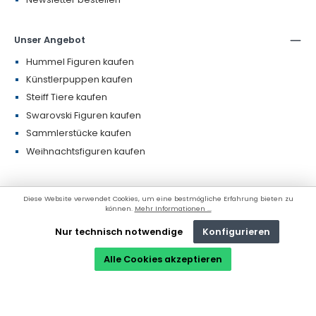
Unser Angebot
Hummel Figuren kaufen
Künstlerpuppen kaufen
Steiff Tiere kaufen
Swarovski Figuren kaufen
Sammlerstücke kaufen
Weihnachtsfiguren kaufen
Diese Website verwendet Cookies, um eine bestmögliche Erfahrung bieten zu
* Alle Preise inkl. gesetzl. Mehrwertsteuer zzgl.
Versandkosten
und ggf.
können.
Mehr Informationen ...
Nachnahmegebühren, wenn nicht anders angegeben.
© 2026 aureli.de - Alle Rechte vorbehalten.
Nur technisch notwendige
Konfigurieren
Alle Cookies akzeptieren