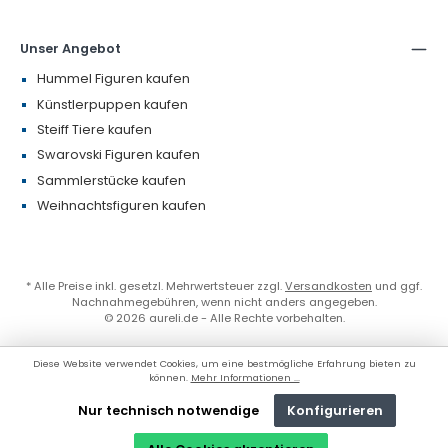
Unser Angebot
Hummel Figuren kaufen
Künstlerpuppen kaufen
Steiff Tiere kaufen
Swarovski Figuren kaufen
Sammlerstücke kaufen
Weihnachtsfiguren kaufen
* Alle Preise inkl. gesetzl. Mehrwertsteuer zzgl.
Versandkosten
und ggf.
Nachnahmegebühren, wenn nicht anders angegeben.
© 2026 aureli.de - Alle Rechte vorbehalten.
Diese Website verwendet Cookies, um eine bestmögliche Erfahrung bieten zu
können.
Mehr Informationen ...
Nur technisch notwendige
Konfigurieren