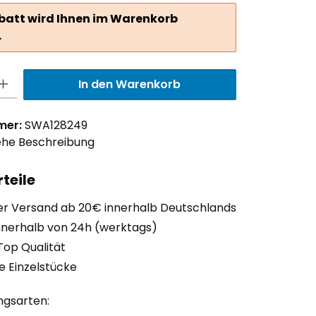
batt wird Ihnen im Warenkorb
.
ib den gewünschten Wert ein oder benutze die Schaltflächen um die Anzah
In den Warenkorb
mer:
SWA128249
ehe Beschreibung
teile
er Versand ab 20€ innerhalb Deutschlands
nnerhalb von 24h (werktags)
Top Qualität
ge Einzelstücke
ngsarten: