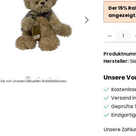
Der 15% Ra
angezeigt
Produkt Anzahl: G
Produktnum
Hersteller:
Si
Unsere Vor
Sie mit unseren aktuellen Rabattaktionen
Kostenlos
Versand i
Geprüfte 
Einzigarti
Unsere Zahlu