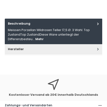
Beschreibung
Meissen Porzellan Wildrosen Teller 17,5 Ø. 3 Wahl. Top
ZustandTop ZustandDiese Ware unterliegt der
Differenzbesteu…
Mehr
Hersteller
Kostenloser Versand ab 20€ innerhalb Deutschlands
Zahlungs- und Versandarten