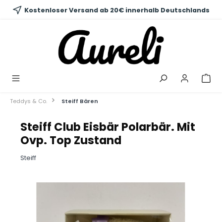
alt springen
Kostenloser Versand ab 20€ innerhalb Deutschlands
Teddys & Co.
Steiff Bären
Steiff Club Eisbär Polarbär. Mit
Ovp. Top Zustand
Steiff
Bildergalerie überspringen