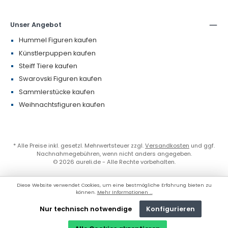
Unser Angebot
Hummel Figuren kaufen
Künstlerpuppen kaufen
Steiff Tiere kaufen
Swarovski Figuren kaufen
Sammlerstücke kaufen
Weihnachtsfiguren kaufen
* Alle Preise inkl. gesetzl. Mehrwertsteuer zzgl.
Versandkosten
und ggf.
Nachnahmegebühren, wenn nicht anders angegeben.
© 2026 aureli.de - Alle Rechte vorbehalten.
Diese Website verwendet Cookies, um eine bestmögliche Erfahrung bieten zu
können.
Mehr Informationen ...
Nur technisch notwendige
Konfigurieren