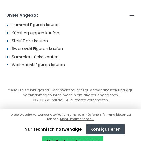
Unser Angebot
Hummel Figuren kaufen
Künstlerpuppen kaufen
Steiff Tiere kaufen
Swarovski Figuren kaufen
Sammlerstücke kaufen
Weihnachtsfiguren kaufen
* Alle Preise inkl. gesetzl. Mehrwertsteuer zzgl.
Versandkosten
und ggf.
Nachnahmegebühren, wenn nicht anders angegeben.
© 2026 aureli.de - Alle Rechte vorbehalten.
Diese Website verwendet Cookies, um eine bestmögliche Erfahrung bieten zu
können.
Mehr Informationen ...
Nur technisch notwendige
Konfigurieren