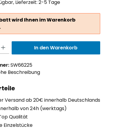
ügbar, Lieferzeit: 2-5 Tage
batt wird Ihnen im Warenkorb
.
ib den gewünschten Wert ein oder benutze die Schaltflächen um die Anzah
In den Warenkorb
mer:
SW66225
ehe Beschreibung
teile
er Versand ab 20€ innerhalb Deutschlands
nnerhalb von 24h (werktags)
Top Qualität
ge Einzelstücke