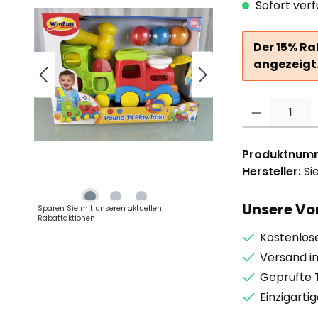
Sofort verf
Der 15% Ra
angezeigt
Produkt Anzahl: G
Produktnum
Hersteller:
Si
Unsere Vor
Sparen Sie mit unseren aktuellen
Rabattaktionen
Kostenlos
Versand i
Geprüfte 
Einzigarti