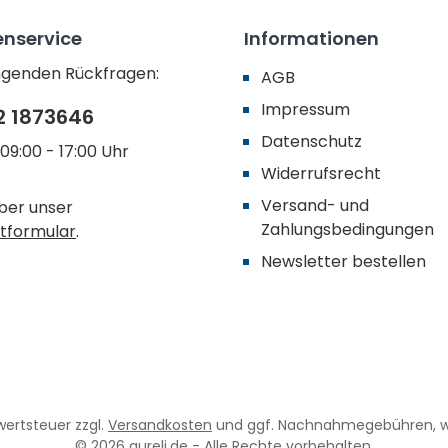
nservice
Informationen
ingenden Rückfragen:
AGB
Impressum
2 1873646
Datenschutz
09:00 - 17:00 Uhr
Widerrufsrecht
Versand- und
ber unser
Zahlungsbedingungen
tformular
.
Newsletter bestellen
rwertsteuer zzgl.
Versandkosten
und ggf. Nachnahmegebühren, w
© 2026 aureli.de - Alle Rechte vorbehalten.