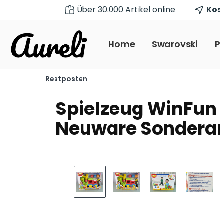
Über 30.000 Artikel online
Kos
pringen
Zur Hauptnavigation springen
Home
Swarovski
P
Restposten
Spielzeug WinFun
Neuware Sonderan
Bildergalerie überspringen