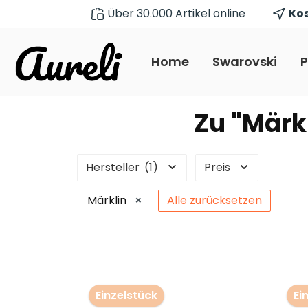
Über 30.000 Artikel online
Kos
pringen
Zur Hauptnavigation springen
Home
Swarovski
P
Zu "Märk
Hersteller
(1)
Preis
Märklin
×
Alle zurücksetzen
Einzelstück
Ei