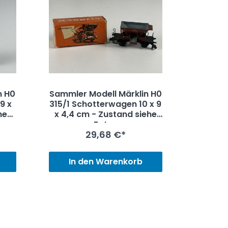
n H0
Sammler Modell Märklin H0
9 x
315/1 Schotterwagen 10 x 9
x 4,4 cm - Zustand siehe
Fotos
29,68 €*
In den Warenkorb