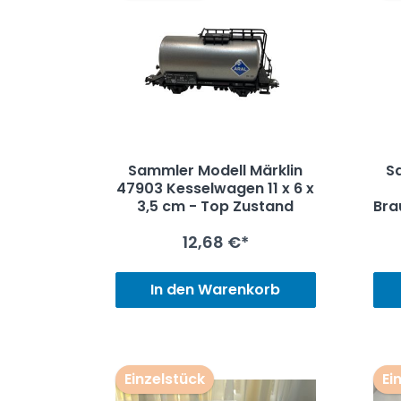
Sammler Modell Märklin
S
47903 Kesselwagen 11 x 6 x
3,5 cm - Top Zustand
Bra
x 
12,68 €*
In den Warenkorb
Einzelstück
Ei